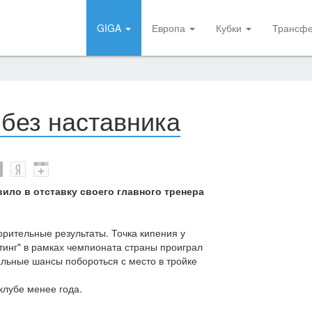
GIGA
Европа
Кубки
Трансф
 без наставника
ило в отставку своего главного тренера
рительные результаты. Точка кипения у
ртинг" в рамках чемпионата страны проиграл
альные шансы побороться с место в тройке
клубе менее года.