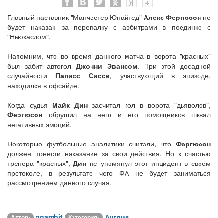
Главный наставник "Манчестер Юнайтед"
Алекс Фергюсон
не
будет наказан за перепалку с арбитрами в поединке с
"Ньюкаслом".
Напомним, что во время данного матча в ворота "красных"
был забит автогол
Джонни Эвансом
. При этой досадной
случайности
Паписс Сиссе
, участвующий в эпизоде,
находился в офсайде.
Когда судья
Майк Дин
засчитал гол в ворота "дьяволов",
Фергюсон
обрушил на него и его помощников шквал
негативных эмоций.
Некоторые футбольные аналитики считали, что
Фергюсон
должен понести наказание за свои действия. Но к счастью
тренера "красных",
Дин
не упомянул этот инцидент в своем
протоколе, в результате чего ФА не будет заниматься
рассмотрением данного случая.
ggambit
Англия
Автор:
Категория: