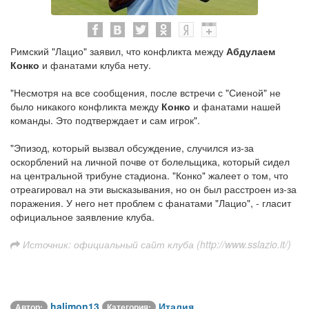
Римский "Лацио" заявил, что конфликта между
Абдулаем
Конко
и фанатами клуба нету.
"Несмотря на все сообщения, после встречи с "Сиеной" не
было никакого конфликта между
Конко
и фанатами нашей
команды. Это подтверждает и сам игрок".
"Эпизод, который вызвал обсуждение, случился из-за
оскорблений на личной почве от болельщика, который сидел
на центральной трибуне стадиона. "Конко" жалеет о том, что
отреагировал на эти высказывания, но он был расстроен из-за
поражения. У него нет проблем с фанатами "Лацио", - гласит
официальное заявление клуба.
Источник: официальный сайт клуба (http://www.sslazio.it/)
halimon13
Италия
Автор:
Категория: