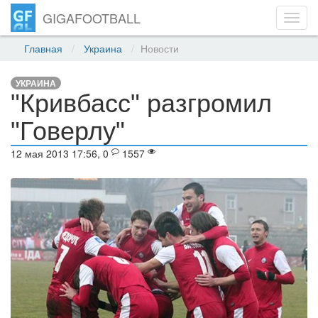
GIGAFOOTBALL
Toggl
navig
Главная
Украина
Новости
УКРАИНА
"Кривбасс" разгромил
"Говерлу"
12 мая 2013 17:56, 0
1557