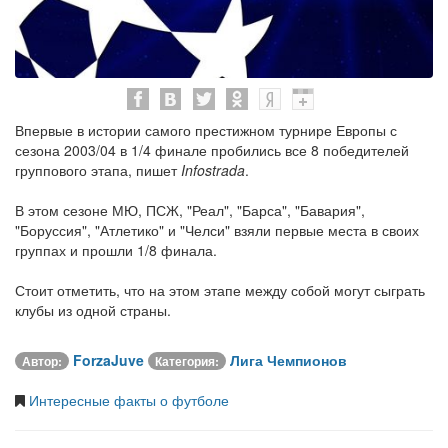
Впервые в истории самого престижном турнире Европы с
сезона 2003/04 в 1/4 финале пробились все 8 победителей
группового этапа, пишет
Infostrada
.
В этом сезоне МЮ, ПСЖ, "Реал", "Барса", "Бавария",
"Боруссия", "Атлетико" и "Челси" взяли первые места в своих
группах и прошли 1/8 финала.
Стоит отметить, что на этом этапе между собой могут сыграть
клубы из одной страны.
ForzaJuve
Лига Чемпионов
Автор:
Категория:
Интересные факты о футболе