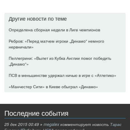
Другие новости по теме
Определена сборная недели в Лиге чемпионов
Ребров: «Перед матчем игроки „Динамо“ немного
нервничали»
Пеллегрини: «Вылет из Кубка Англии помог победить
„Динамо“»
ПСВ в меньшинстве удержал ничью в игре с «Атлетико»
«Манчестер Сити» в Киеве обыграл «Динамо»
Последние события
25 дек 2015 00:49
»
megalex
комментирует новость
Тарас
Бурлак: "Победить ЦСКА помог кофеин"