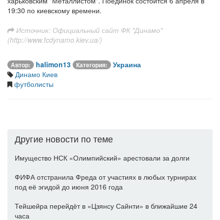
харьковским "Металлистом". Поединок состоится 6 апреля в
19:30 по киевскому времени.
Источник: Официальный сайт ФК "Динамо"
(http://www.fcdynamo.kiev.ua/)
halimon13
Украина
Автор:
Категория:
Динамо Киев
футболисты
Другие новости по теме
Имущество НСК «Олимпийский» арестовали за долги
ФИФА отстранила Фреда от участиях в любых турнирах
под её эгидой до июня 2016 года
Тейшейра перейдёт в «Цзянсу Сайнти» в ближайшие 24
часа