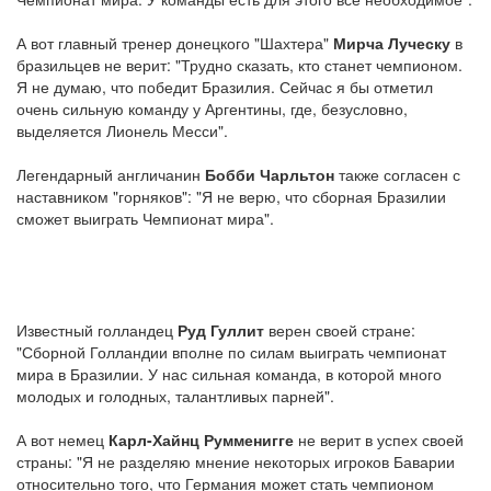
А вот главный тренер донецкого "Шахтера"
Мирча Луческу
в
бразильцев не верит: "Трудно сказать, кто станет чемпионом.
Я не думаю, что победит Бразилия. Сейчас я бы отметил
очень сильную команду у Аргентины, где, безусловно,
выделяется Лионель Месси".
Легендарный англичанин
Бобби Чарльтон
также согласен с
наставником "горняков": "Я не верю, что сборная Бразилии
сможет выиграть Чемпионат мира".
Известный голландец
Руд Гуллит
верен своей стране:
"Сборной Голландии вполне по силам выиграть чемпионат
мира в Бразилии. У нас сильная команда, в которой много
молодых и голодных, талантливых парней".
А вот немец
Карл-Хайнц Румменигге
не верит в успех своей
страны: "Я не разделяю мнение некоторых игроков Баварии
относительно того, что Германия может стать чемпионом