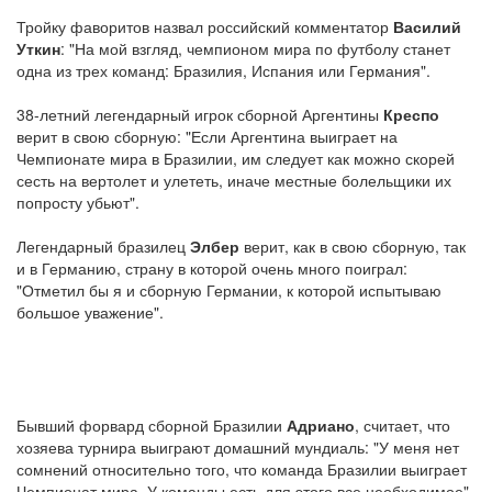
Тройку фаворитов назвал российский комментатор
Василий
Уткин
: "На мой взгляд, чемпионом мира по футболу станет
одна из трех команд: Бразилия, Испания или Германия".
38-летний легендарный игрок сборной Аргентины
Креспо
верит в свою сборную: "Если Аргентина выиграет на
Чемпионате мира в Бразилии, им следует как можно скорей
сесть на вертолет и улететь, иначе местные болельщики их
попросту убьют".
Легендарный бразилец
Элбер
верит, как в свою сборную, так
и в Германию, страну в которой очень много поиграл:
"Отметил бы я и сборную Германии, к которой испытываю
большое уважение".
Бывший форвард сборной Бразилии
Адриано
, считает, что
хозяева турнира выиграют домашний мундиаль: "У меня нет
сомнений относительно того, что команда Бразилии выиграет
Чемпионат мира. У команды есть для этого все необходимое".