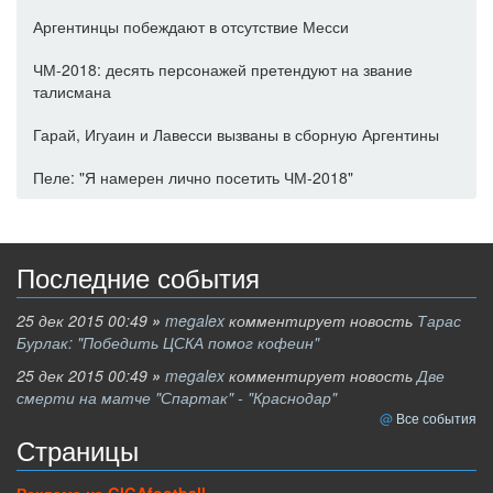
Аргентинцы побеждают в отсутствие Месси
ЧМ-2018: десять персонажей претендуют на звание
талисмана
Гарай, Игуаин и Лавесси вызваны в сборную Аргентины
Пеле: "Я намерен лично посетить ЧМ-2018"
Последние события
25 дек 2015 00:49
»
megalex
комментирует новость
Тарас
Бурлак: "Победить ЦСКА помог кофеин"
25 дек 2015 00:49
»
megalex
комментирует новость
Две
смерти на матче "Спартак" - "Краснодар"
Все события
Страницы