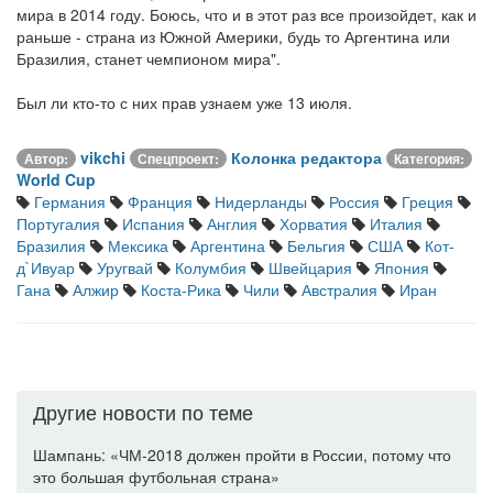
мира в 2014 году. Боюсь, что и в этот раз все произойдет, как и
раньше - страна из Южной Америки, будь то Аргентина или
Бразилия, станет чемпионом мира".
Был ли кто-то с них прав узнаем уже 13 июля.
vikchi
Колонка редактора
Автор:
Спецпроект:
Категория:
World Cup
Германия
Франция
Нидерланды
Россия
Греция
Португалия
Испания
Англия
Хорватия
Италия
Бразилия
Мексика
Аргентина
Бельгия
США
Кот-
д`Ивуар
Уругвай
Колумбия
Швейцария
Япония
Гана
Алжир
Коста-Рика
Чили
Австралия
Иран
Другие новости по теме
Шампань: «ЧМ-2018 должен пройти в России, потому что
это большая футбольная страна»