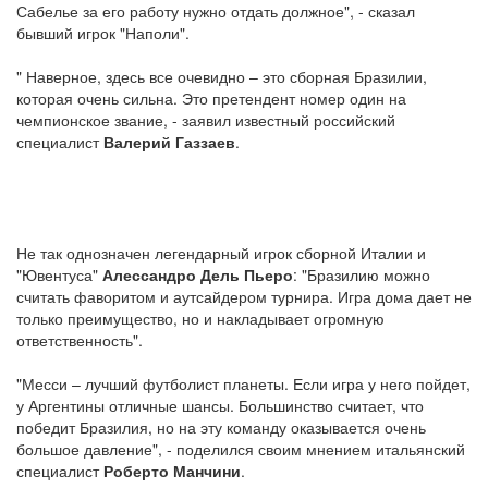
Сабелье за его работу нужно отдать должное", - сказал
бывший игрок "Наполи".
" Наверное, здесь все очевидно – это сборная Бразилии,
которая очень сильна. Это претендент номер один на
чемпионское звание, - заявил известный российский
специалист
Валерий Газзаев
.
Не так однозначен легендарный игрок сборной Италии и
"Ювентуса"
Алессандро Дель Пьеро
: "Бразилию можно
считать фаворитом и аутсайдером турнира. Игра дома дает не
только преимущество, но и накладывает огромную
ответственность".
"Месси – лучший футболист планеты. Если игра у него пойдет,
у Аргентины отличные шансы. Большинство считает, что
победит Бразилия, но на эту команду оказывается очень
большое давление", - поделился своим мнением итальянский
специалист
Роберто Манчини
.