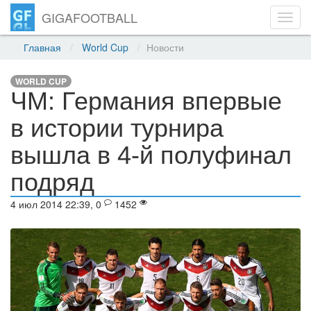
GIGAFOOTBALL
Toggl
navig
Главная
World Cup
Новости
WORLD CUP
ЧМ: Германия впервые
в истории турнира
вышла в 4-й полуфинал
подряд
4 июл 2014 22:39, 0
1452