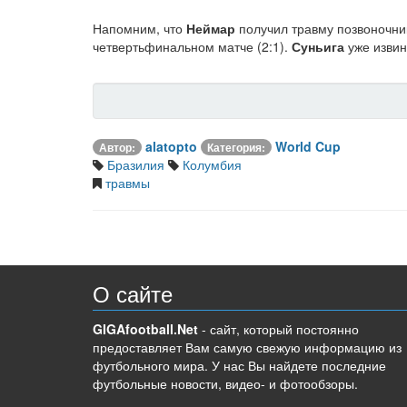
Напомним, что
Неймар
получил травму позвоночни
четвертьфинальном матче (2:1).
Суньига
уже извин
alatopto
World Cup
Автор:
Категория:
Бразилия
Колумбия
травмы
О сайте
GIGAfootball.Net
- сайт, который постоянно
предоставляет Вам самую свежую информацию из
футбольного мира. У нас Вы найдете последние
футбольные новости, видео- и фотообзоры.