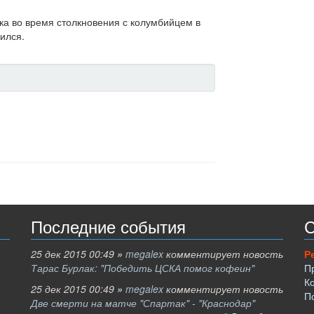
ка во время столкновения с колумбийцем в
ился.
Последние события
С
25 дек 2015 00:49
»
megalex
комментирует новость
Р
Тарас Бурлак: "Победить ЦСКА помог кофеин"
П
К
25 дек 2015 00:49
»
megalex
комментирует новость
П
Две смерти на матче "Спартак" - "Краснодар"