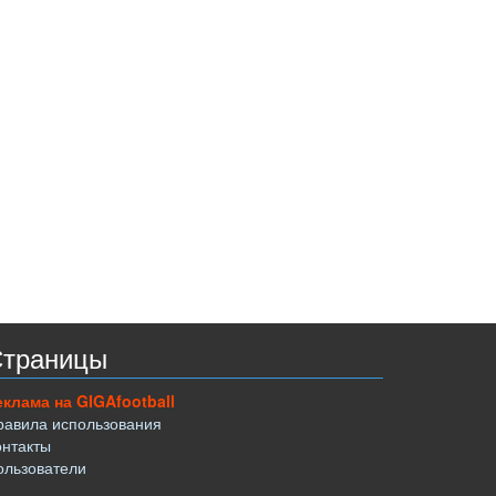
траницы
еклама на GIGAfootball
равила использования
онтакты
ользователи