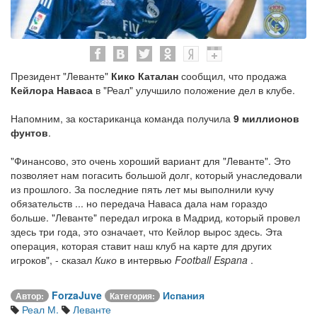
Президент "Леванте"
Кико Каталан
сообщил, что продажа
Кейлора Наваса
в "Реал" улучшило положение дел в клубе.
Напомним, за костариканца команда получила
9 миллионов
фунтов
.
"Финансово, это очень хороший вариант для "Леванте". Это
позволяет нам погасить большой долг, который унаследовали
из прошлого. За последние пять лет мы выполнили кучу
обязательств ... но передача Наваса дала нам гораздо
больше. "Леванте" передал игрока в Мадрид, который провел
здесь три года, это означает, что Кейлор вырос здесь. Эта
операция, которая ставит наш клуб на карте для других
игроков", - сказал
Кико
в интервью
Football Espana
.
ForzaJuve
Испания
Автор:
Категория:
Реал М.
Леванте