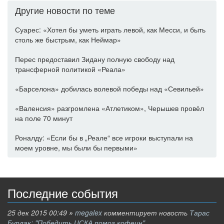
Другие новости по теме
Суарес: «Хотел бы уметь играть левой, как Месси, и быть
столь же быстрым, как Неймар»
Перес предоставил Зидану полную свободу над
трансферной политикой «Реала»
«Барселона» добилась волевой победы над «Севильей»
«Валенсия» разгромлена «Атлетиком», Черышев провёл
на поле 70 минут
Роналду: «Если бы в „Реале“ все игроки выступали на
моем уровне, мы были бы первыми»
Последние события
25 дек 2015 00:49
»
megalex
комментирует новость
Тарас
Бурлак: "Победить ЦСКА помог кофеин"