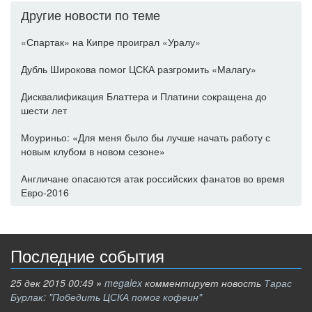
Другие новости по теме
«Спартак» на Кипре проиграл «Уралу»
Дубль Широкова помог ЦСКА разгромить «Малагу»
Дисквалификация Блаттера и Платини сокращена до
шести лет
Моуриньо: «Для меня было бы лучше начать работу с
новым клубом в новом сезоне»
Англичане опасаются атак российских фанатов во время
Евро-2016
Последние события
25 дек 2015 00:49
»
megalex
комментирует новость
Тарас
Бурлак: "Победить ЦСКА помог кофеин"