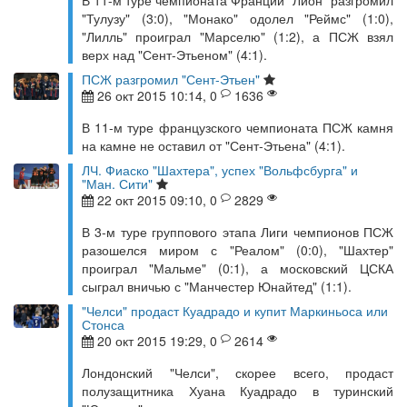
В 11-м туре чемпионата Франции "Лион" разгромил
"Тулузу" (3:0), "Монако" одолел "Реймс" (1:0),
"Лилль" проиграл "Марселю" (1:2), а ПСЖ взял
верх над "Сент-Этьеном" (4:1).
ПСЖ разгромил "Сент-Этьен"
26 окт 2015 10:14, 0
1636
В 11-м туре французского чемпионата ПСЖ камня
на камне не оставил от "Сент-Этьена" (4:1).
ЛЧ. Фиаско "Шахтера", успех "Вольфсбурга" и
"Ман. Сити"
22 окт 2015 09:10, 0
2829
В 3-м туре группового этапа Лиги чемпионов ПСЖ
разошелся миром с "Реалом" (0:0), "Шахтер"
проиграл "Мальме" (0:1), а московский ЦСКА
сыграл вничью с "Манчестер Юнайтед" (1:1).
"Челси" продаст Куадрадо и купит Маркиньоса или
Стонса
20 окт 2015 19:29, 0
2614
Лондонский "Челси", скорее всего, продаст
полузащитника Хуана Куадрадо в туринский