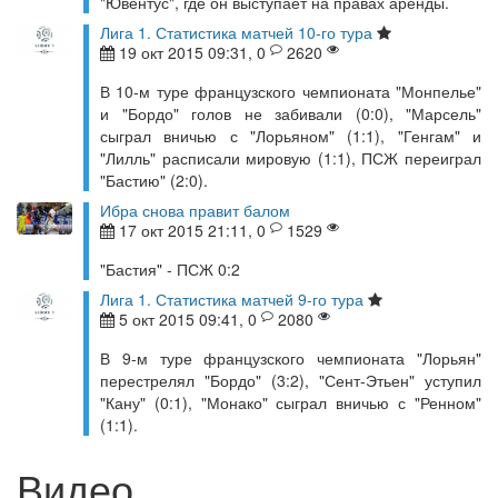
"Ювентус", где он выступает на правах аренды.
Лига 1. Статистика матчей 10-го тура
19 окт 2015 09:31, 0
2620
В 10-м туре французского чемпионата "Монпелье"
и "Бордо" голов не забивали (0:0), "Марсель"
сыграл вничью с "Лорьяном" (1:1), "Генгам" и
"Лилль" расписали мировую (1:1), ПСЖ переиграл
"Бастию" (2:0).
Ибра снова правит балом
17 окт 2015 21:11, 0
1529
"Бастия" - ПСЖ 0:2
Лига 1. Статистика матчей 9-го тура
5 окт 2015 09:41, 0
2080
В 9-м туре французского чемпионата "Лорьян"
перестрелял "Бордо" (3:2), "Сент-Этьен" уступил
"Кану" (0:1), "Монако" сыграл вничью с "Ренном"
(1:1).
Видео