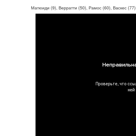
Матюиди (9), Верратти (50), Рамос (60), Васкес (77)