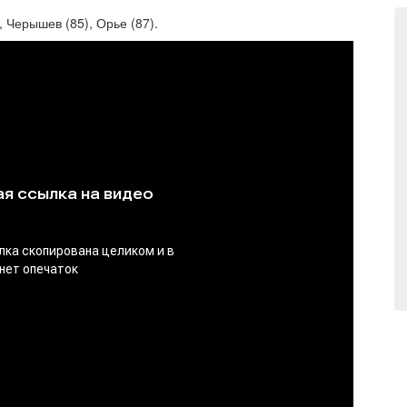
, Черышев (85), Орье (87).