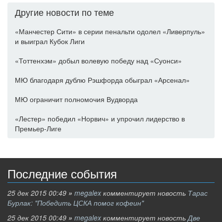
Другие новости по теме
«Манчестер Сити» в серии пенальти одолел «Ливерпуль»
и выиграл Кубок Лиги
«Тоттенхэм» добыл волевую победу над «Суонси»
МЮ благодаря дублю Рэшфорда обыграл «Арсенал»
МЮ ограничит полномочия Вудворда
«Лестер» победил «Норвич» и упрочил лидерство в
Премьер-Лиге
Последние события
25 дек 2015 00:49
»
megalex
комментирует новость
Тарас
Бурлак: "Победить ЦСКА помог кофеин"
25 дек 2015 00:49
»
megalex
комментирует новость
Две