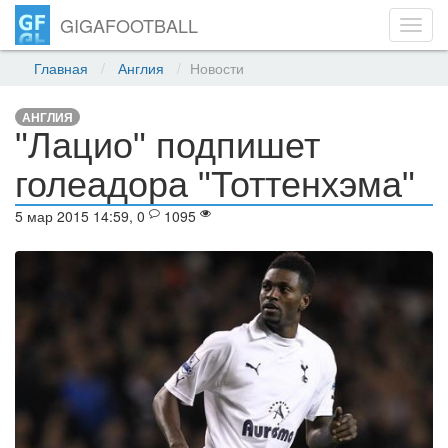
GIGAFOOTBALL
Toggl
navig
Главная
Англия
Новости
АНГЛИЯ
"Лацио" подпишет
голеадора "Тоттенхэма"
5 мар 2015 14:59, 0
1095