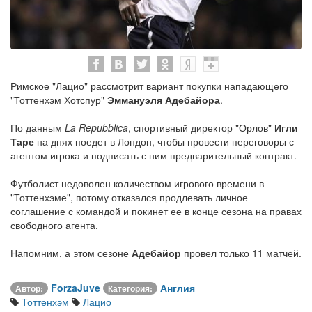
Римское "Лацио" рассмотрит вариант покупки нападающего
"Тоттенхэм Хотспур"
Эммануэля Адебайора
.
По данным
La Repubblica
, спортивный директор "Орлов"
Игли
Таре
на днях поедет в Лондон, чтобы провести переговоры с
агентом игрока и подписать с ним предварительный контракт.
Футболист недоволен количеством игрового времени в
"Тоттенхэме", потому отказался продлевать личное
соглашение с командой и покинет ее в конце сезона на правах
свободного агента.
Напомним, а этом сезоне
Адебайор
провел только 11 матчей.
ForzaJuve
Англия
Автор:
Категория:
Тоттенхэм
Лацио