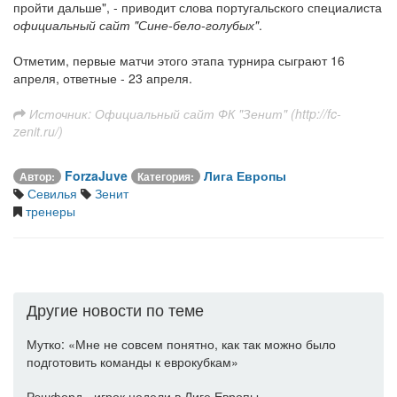
пройти дальше", - приводит слова португальского специалиста
официальный сайт "Сине-бело-голубых"
.
Отметим, первые матчи этого этапа турнира сыграют 16
апреля, ответные - 23 апреля.
Источник: Официальный сайт ФК "Зенит" (http://fc-
zenit.ru/)
ForzaJuve
Лига Европы
Автор:
Категория:
Севилья
Зенит
тренеры
Другие новости по теме
Мутко: «Мне не совсем понятно, как так можно было
подготовить команды к еврокубкам»
Рэшфорд - игрок недели в Лиге Европы