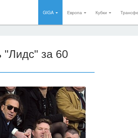
GIGA
Европа
Кубки
Трансф
ь "Лидс" за 60