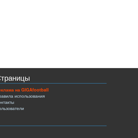
траницы
еклама на GIGAfootball
равила использования
онтакты
ользователи