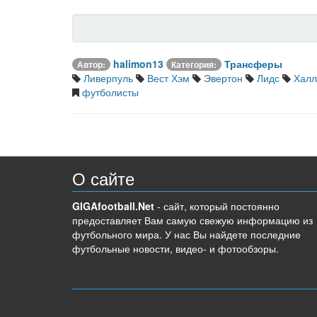
halimon13
Трансферы
Автор:
Категория:
Ливерпуль
Вест Хэм
Эвертон
Лидс
Халл
футболисты
О сайте
GIGAfootball.Net
- сайт, который постоянно
предоставляет Вам самую свежую информацию из
футбольного мира. У нас Вы найдете последние
футбольные новости, видео- и фотообзоры.