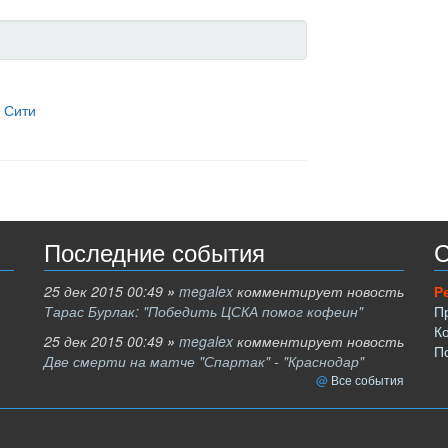
 Сити
Последние события
С
25 дек 2015 00:49
»
megalex
комментирует новость
Р
Тарас Бурлак: "Победить ЦСКА помог кофеин"
П
К
25 дек 2015 00:49
»
megalex
комментирует новость
П
Две смерти на матче "Спартак" - "Краснодар"
Все события