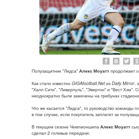
Полузащитник "Лидса"
Алекс Моуатт
продолжает с
Как стало известно
GIGAfootball.Net
из
Daily Mirror
, 
"Халл Сити", "Ливерпуль", "Эвертон" и "Вест Хэм".
неоднократно были замечены на трибунах стадиона,
Что же касается "Лидса", то руководство команды г
в том случае, если покупатель заплатит за полуза
В текущем сезоне Чемпионшипа
Алекс Моуатт
сыгр
сделал 2 голевые передачи.