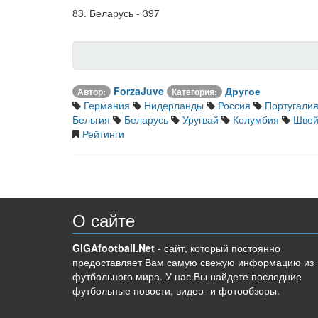
83. Беларусь - 397
ForzaJuve
Другое
Автор:
Категория:
Германия
Нидерланды
Россия
Португали
Бельгия
Беларусь
Уругвай
Колумбия
Швей
Рейтинги
О сайте
GIGAfootball.Net
- сайт, который постоянно
предоставляет Вам самую свежую информацию из
футбольного мира. У нас Вы найдете последние
футбольные новости, видео- и фотообзоры.