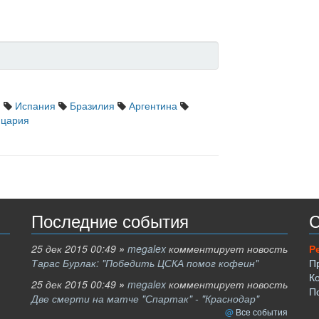
я
Испания
Бразилия
Аргентина
цария
Последние события
С
25 дек 2015 00:49
»
megalex
комментирует новость
Р
Тарас Бурлак: "Победить ЦСКА помог кофеин"
П
К
25 дек 2015 00:49
»
megalex
комментирует новость
П
Две смерти на матче "Спартак" - "Краснодар"
Все события