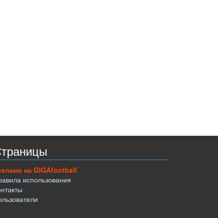
траницы
еклама на GIGAfootball
равила использования
онтакты
ользователи