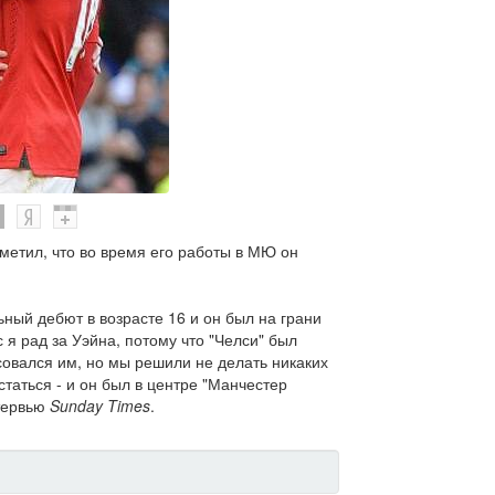
метил, что во время его работы в МЮ он
ный дебют в возрасте 16 и он был на грани
я рад за Уэйна, потому что "Челси" был
совался им, но мы решили не делать никаких
статься - и он был в центре "Манчестер
тервью
Sunday Times
.