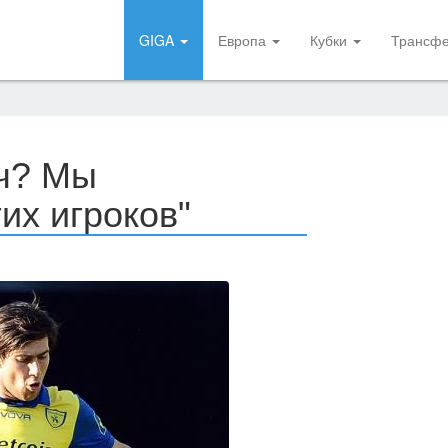
GIGA
Европа
Кубки
Трансф
ич? Мы
их игроков"