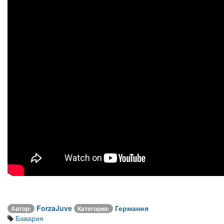
ForzaJuve
Германия
Автор:
Категория:
Бавария