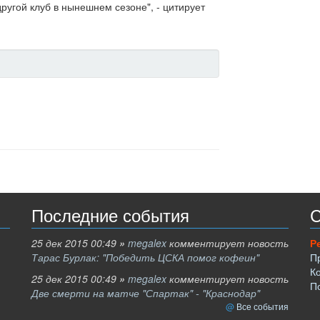
ругой клуб в нынешнем сезоне", - цитирует
Последние события
С
25 дек 2015 00:49
»
megalex
комментирует новость
Р
Тарас Бурлак: "Победить ЦСКА помог кофеин"
П
К
25 дек 2015 00:49
»
megalex
комментирует новость
П
Две смерти на матче "Спартак" - "Краснодар"
Все события