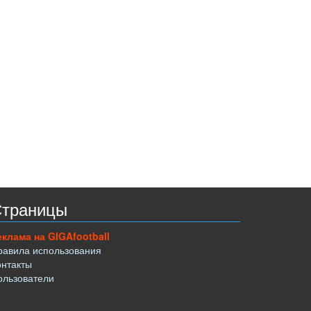
траницы
еклама на GIGAfootball
равила использования
онтакты
ользователи