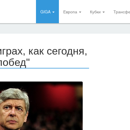
GIGA
Европа
Кубки
Трансф
играх, как сегодня,
побед"