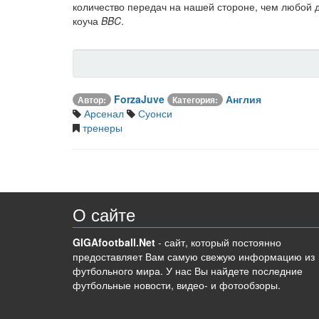
количество передач на нашей стороне, чем любой д
коуча
BBC
.
ForzaJuve
Англия
Автор:
Категория:
Арсенал
Суонси
тренеры
О сайте
GIGAfootball.Net
- сайт, который постоянно
предоставляет Вам самую свежую информацию из
футбольного мира. У нас Вы найдете последние
футбольные новости, видео- и фотообзоры.