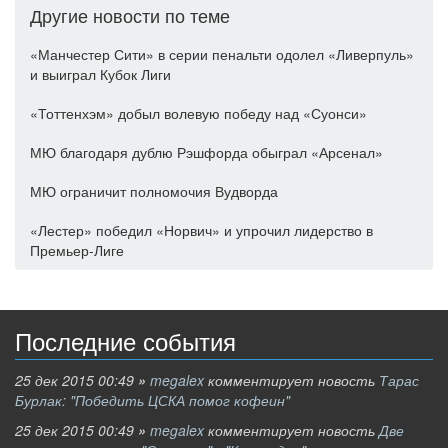
Другие новости по теме
«Манчестер Сити» в серии пенальти одолел «Ливерпуль»
и выиграл Кубок Лиги
«Тоттенхэм» добыл волевую победу над «Суонси»
МЮ благодаря дублю Рэшфорда обыграл «Арсенал»
МЮ ограничит полномочия Вудворда
«Лестер» победил «Норвич» и упрочил лидерство в
Премьер-Лиге
Последние события
25 дек 2015 00:49
»
megalex
комментирует новость
Тарас
Бурлак: "Победить ЦСКА помог кофеин"
25 дек 2015 00:49
»
megalex
комментирует новость
Две