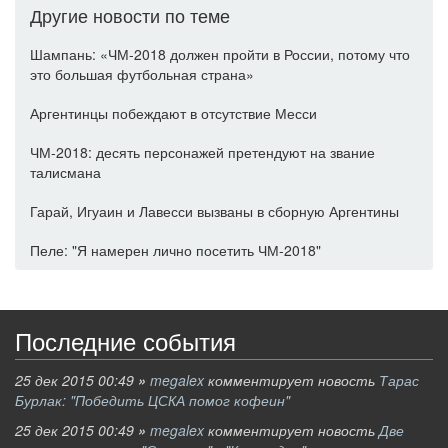
Другие новости по теме
Шампань: «ЧМ-2018 должен пройти в России, потому что
это большая футбольная страна»
Аргентинцы побеждают в отсутствие Месси
ЧМ-2018: десять персонажей претендуют на звание
талисмана
Гарай, Игуаин и Лавесси вызваны в сборную Аргентины
Пеле: "Я намерен лично посетить ЧМ-2018"
Последние события
25 дек 2015 00:49
»
megalex
комментирует новость
Тарас
Бурлак: "Победить ЦСКА помог кофеин"
25 дек 2015 00:49
»
megalex
комментирует новость
Две