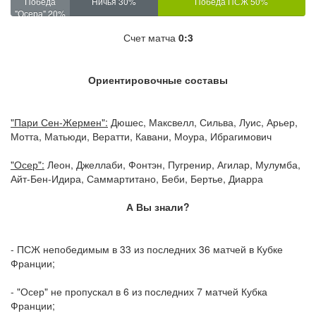
Победа
Ничья 30%
Победа ПСЖ 50%
"Осера" 20%
Счет матча
0:3
Ориентировочные составы
"Пари Сен-Жермен":
Дюшес, Максвелл, Сильва, Луис, Арьер,
Мотта, Матьюди, Вератти, Кавани, Моура, Ибрагимович
"Осер":
Леон, Джеллаби, Фонтэн, Пугренир, Агилар, Мулумба,
Айт-Бен-Идира, Саммартитано, Беби, Бертье, Диарра
А Вы знали?
- ПСЖ непобедимым в 33 из последних 36 матчей в Кубке
Франции;
- "Осер" не пропускал в 6 из последних 7 матчей Кубка
Франции;