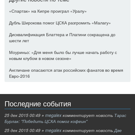
«Спартак» на Кипре проиграл «Уралу»
Дубль Широкова помог ЦСКА разгромить «Малагу»
Дисквалификация Блаттера и Платини сокращена до
шести лет
Моуриньо: «Для меня было бы лучше начать работу с
новым клубом в новом сезоне»
Англичане опасаются атак российских фанатов во время
Евро-2016
Последние события
25 дек 2015 00:49
»
megalex
комментирует новость
Тарас
Бурлак: "Победить ЦСКА помог кофеин"
25 дек 2015 00:49
»
megalex
комментирует новость
Две