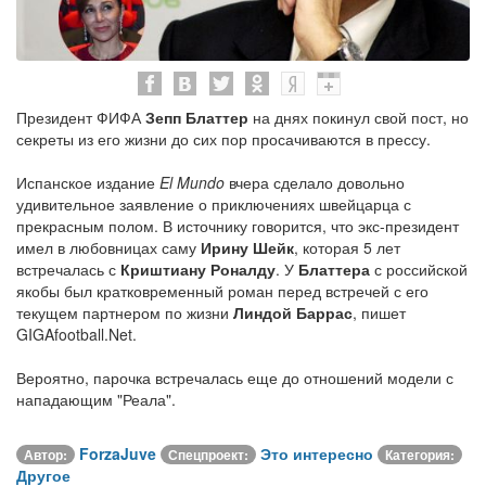
Президент ФИФА
Зепп Блаттер
на днях покинул свой пост, но
секреты из его жизни до сих пор просачиваются в прессу.
Испанское издание
El Mundo
вчера сделало довольно
удивительное заявление о приключениях швейцарца с
прекрасным полом. В источнику говорится, что экс-президент
имел в любовницах саму
Ирину Шейк
, которая 5 лет
встречалась с
Криштиану Роналду
. У
Блаттера
с российской
якобы был кратковременный роман перед встречей с его
текущем партнером по жизни
Линдой Баррас
, пишет
GIGAfootball.Net.
Вероятно, парочка встречалась еще до отношений модели с
нападающим "Реала".
ForzaJuve
Это интересно
Автор:
Спецпроект:
Категория:
Другое