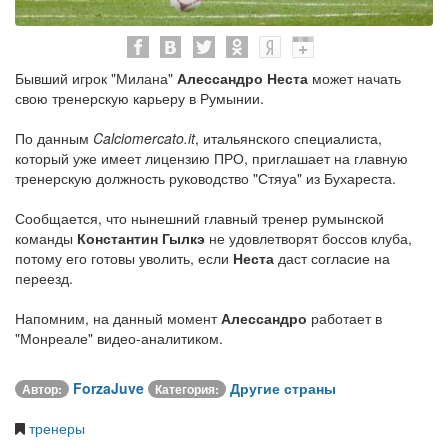
Бывший игрок "Милана"
Алессандро Неста
может начать
свою тренерскую карьеру в Румынии.
По данным
Calciomercato.it
, итальянского специалиста,
который уже имеет лицензию ПРО, приглашает на главную
тренерскую должность руководство "Стяуа" из Бухареста.
Сообщается, что нынешний главный тренер румынской
команды
Константин Гылкэ
не удовлетворят боссов клуба,
потому его готовы уволить, если
Неста
даст согласие на
переезд.
Напомним, на данный момент
Алессандро
работает в
"Монреале" видео-аналитиком.
ForzaJuve
Другие страны
Автор:
Категория:
тренеры