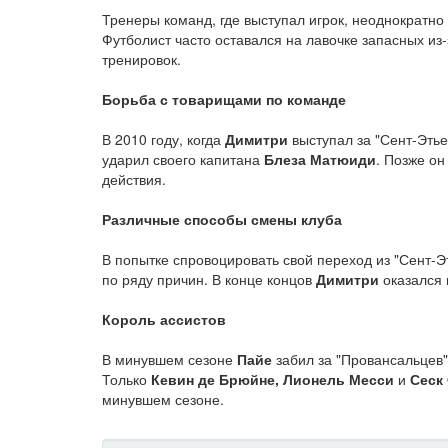
Тренеры команд, где выступал игрок, неоднократн
Футболист часто оставался на лавочке запасных из
тренировок.
Борьба с товарищами по команде
В 2010 году, когда
Димитри
выступал за "Сент-Этьен
ударил своего капитана
Блеза Матюиди
. Позже он
действия.
Различные способы смены клуба
В попытке спровоцировать свой переход из "Сент-Э
по ряду причин. В конце концов
Димитри
оказался 
Король ассистов
В минувшем сезоне
Пайе
забил за "Провансальцев"
Только
Кевин де Брюйне, Лионель Месси
и
Сеск
минувшем сезоне.