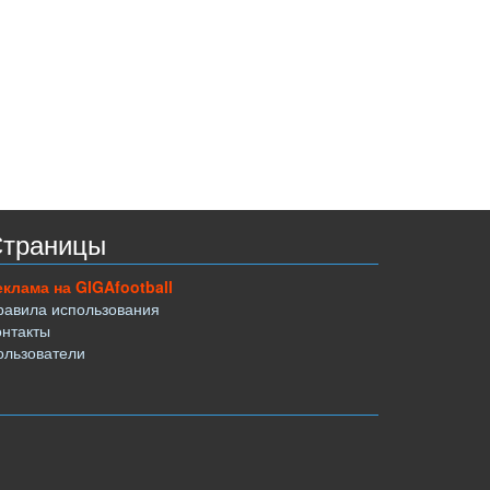
траницы
еклама на GIGAfootball
равила использования
онтакты
ользователи