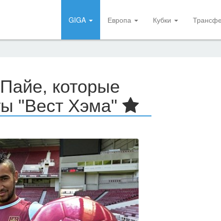
GIGA
Европа
Кубки
Трансф
 Пайе, которые
ы "Вест Хэма"