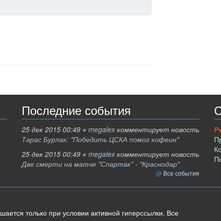
Последние события
С
25 дек 2015 00:49
»
megalex
комментирует новость
Р
Тарас Бурлак: "Победить ЦСКА помог кофеин"
П
К
25 дек 2015 00:49
»
megalex
комментирует новость
П
Две смерти на матче "Спартак" - "Краснодар"
Все события
шается только при условии активной гиперссылки. Все