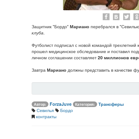
Защитник "Бордо"
Мариано
перебрался в "Севиль
клуба
.
Футболист подписал с новой командой трехлетний к
прошел медицинское обследование и поставил подп
личном соглашении составляет
20 миллионов евр
Завтра
Мариано
должны представить в качестве ф
ForzaJuve
Трансферы
Автор:
Категория:
Севилья
Бордо
контракты