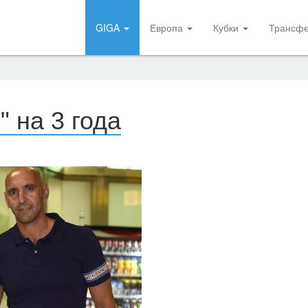
GIGA
Европа
Кубки
Трансф
 на 3 года