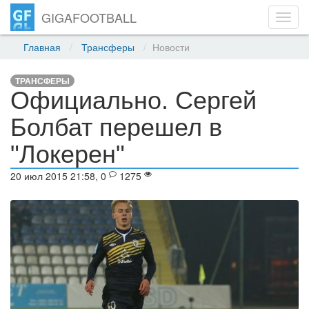
GIGAFOOTBALL
Toggl
navig
Главная
Трансферы
Новости
ТРАНСФЕРЫ
Официально. Сергей
Болбат перешел в
"Локерен"
20 июл 2015 21:58, 0
1275