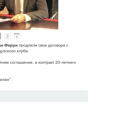
ан Ферри
продлили свои договора с
зского клуба
.
ним соглашение, а контракт 23-летнего
илан".