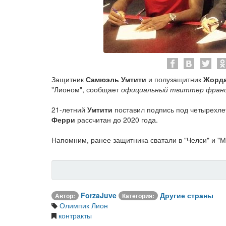
Защитник
Самюэль Умтити
и полузащитник
Жорд
"Лионом", сообщает
официальный твиттер францу
21-летний
Умтити
поставил подпись под четырехлет
Ферри
рассчитан до 2020 года.
Напомним, ранее защитника сватали в "Челси" и "М
ForzaJuve
Другие страны
Автор:
Категория:
Олимпик Лион
контракты