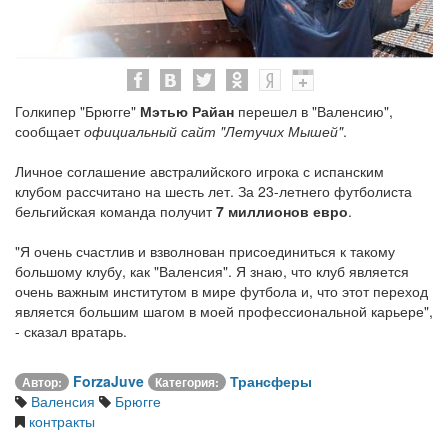
Голкипер "Брюгге"
Мэтью Райан
перешел в "Валенсию",
сообщает
официальный сайт "Летучих Мышей"
.
Личное соглашение австралийского игрока с испанским
клубом рассчитано на шесть лет. За 23-летнего футболиста
бельгийская команда получит
7 миллионов евро
.
"Я очень счастлив и взволнован присоединиться к такому
большому клубу, как "Валенсия". Я знаю, что клуб является
очень важным институтом в мире футбола и, что этот переход
является большим шагом в моей профессиональной карьере",
- сказал вратарь.
ForzaJuve
Трансферы
Автор:
Категория:
Валенсия
Брюгге
контракты