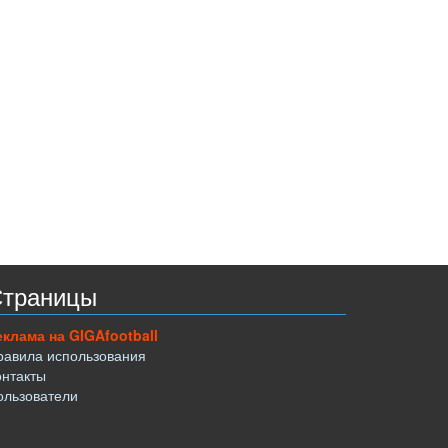
траницы
еклама на GIGAfootball
равила использования
онтакты
ользователи