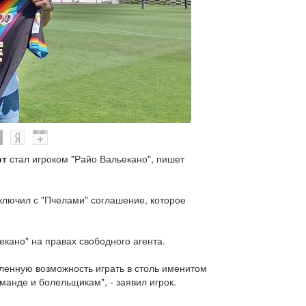
рт
стал игроком "Райо Вальекано", пишет
ключил с "Пчелами" соглашение, которое
кано" на правах свободного агента.
вленную возможность играть в столь именитом
оманде и болельщикам", - заявил игрок.