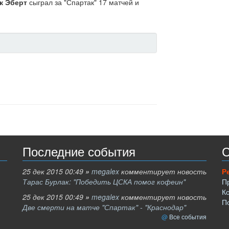
к Эберт
сыграл за "Спартак" 17 матчей и
Последние события
С
25 дек 2015 00:49
»
megalex
комментирует новость
Р
Тарас Бурлак: "Победить ЦСКА помог кофеин"
П
К
25 дек 2015 00:49
»
megalex
комментирует новость
П
Две смерти на матче "Спартак" - "Краснодар"
Все события