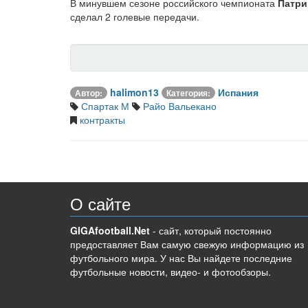
В минувшем сезоне российского чемпионата
Патри
сделал 2 голевые передачи.
halimon13
Испания
Автор:
Категория:
Спартак М
Райо Вальекано
контракты
О сайте
GIGAfootball.Net
- сайт, который постоянно
предоставляет Вам самую свежую информацию из
футбольного мира. У нас Вы найдете последние
футбольные новости, видео- и фотообзоры.