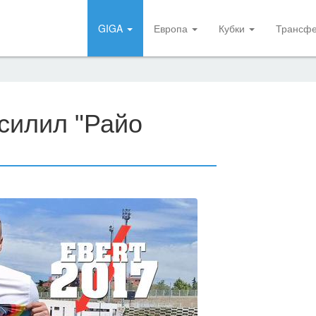
GIGA
Европа
Кубки
Трансф
усилил "Райо