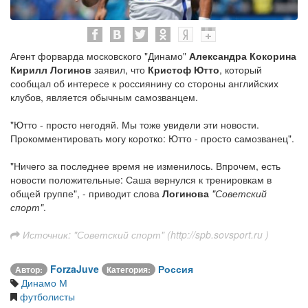
Агент форварда московского "Динамо"
Александра Кокорина
Кирилл Логинов
заявил, что
Кристоф Ютто
, который
сообщал об интересе к россиянину со стороны английских
клубов, является обычным самозванцем.
"Ютто - просто негодяй. Мы тоже увидели эти новости.
Прокомментировать могу коротко: Ютто - просто самозванец".
"Ничего за последнее время не изменилось. Впрочем, есть
новости положительные: Саша вернулся к тренировкам в
общей группе", - приводит слова
Логинова
"Советский
спорт"
.
Источник: "Советский спорт" (http://spb.sovsport.ru )
ForzaJuve
Россия
Автор:
Категория:
Динамо М
футболисты