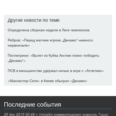
Другие новости по теме
Определена сборная недели в Лиге чемпионов
Ребров: «Перед матчем игроки „Динамо“ немного
нервничали»
Пеллегрини: «Вылет из Кубка Англии помог победить
„Динамо“»
ПСВ в меньшинстве удержал ничью в игре с «Атлетико»
«Манчестер Сити» в Киеве обыграл «Динамо»
Последние события
25 дек 2015 00:49
»
megalex
комментирует новость
Тарас