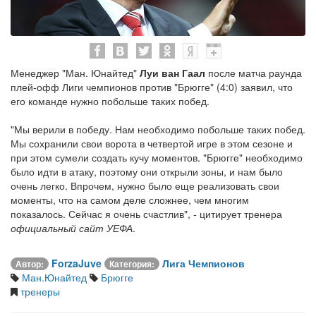
Менеджер "Ман. Юнайтед"
Луи ван Гаал
после матча раунда
плей-офф Лиги чемпионов против "Брюгге" (4:0) заявил, что
его команде нужно побольше таких побед.
"Мы верили в победу. Нам необходимо побольше таких побед.
Мы сохранили свои ворота в четвертой игре в этом сезоне и
при этом сумели создать кучу моментов. "Брюгге" необходимо
было идти в атаку, поэтому они открыли зоны, и нам было
очень легко. Впрочем, нужно было еще реализовать свои
моменты, что на самом деле сложнее, чем многим
показалось. Сейчас я очень счастлив", - цитирует тренера
официальный сайт УЕФА
.
ForzaJuve
Лига Чемпионов
Автор:
Категория:
Ман.Юнайтед
Брюгге
тренеры