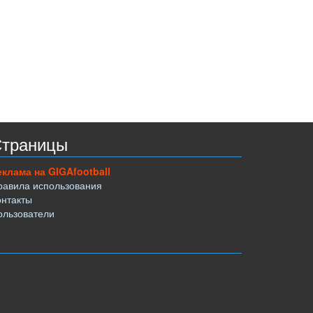
траницы
еклама на GIGAfootball
равила использования
онтакты
ользователи