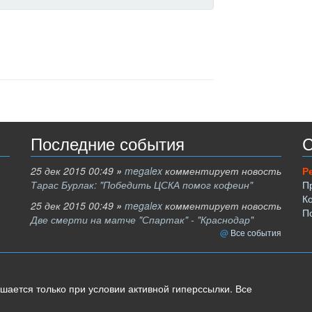
Последние события
С
25 дек 2015 00:49
»
megalex
комментирует новость
Р
Тарас Бурлак: "Победить ЦСКА помог кофеин"
П
К
25 дек 2015 00:49
»
megalex
комментирует новость
П
Две смерти на матче "Спартак" - "Краснодар"
Все события
шается только при условии активной гиперссылки. Все