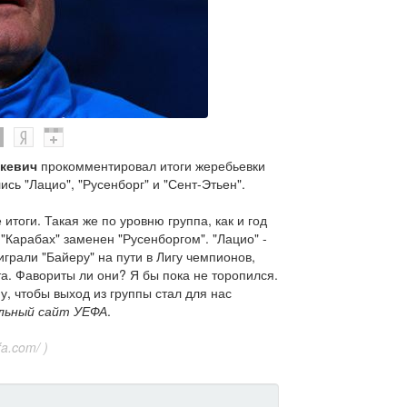
кевич
прокомментировал итоги жеребьевки
ись "Лацио", "Русенборг" и "Сент-Этьен".
итоги. Такая же по уровню группа, как и год
 "Карабах" заменен "Русенборгом". "Лацио" -
играли "Байеру" на пути в Лигу чемпионов,
та. Фавориты ли они? Я бы пока не торопился.
у, чтобы выход из группы стал для нас
льный сайт УЕФА
.
a.com/ )