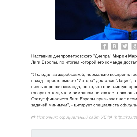
Наставник днепропетровского "Днепра"
Мирон Мар
Лиги Европы, по итогам которой его команде достал
"Я следил за жеребьевкой, нормально воспринял ее 
назад - просто вместо "Интера" достался "Лацио", а
очень хорошая команда, но то, что они вчистую про
говорит о том, что и римлянам не хватает пока опы
Статус финалиста Лиги Европы призывает нас к том
задачей минимум", - цитирует специалиста
официа
Источник: официальный сайт УЕФА (http://ru.uef