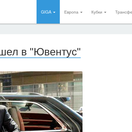
GIGA
Европа
Кубки
Трансф
шел в "Ювентус"