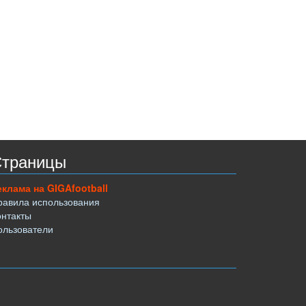
траницы
еклама на GIGAfootball
равила использования
онтакты
ользователи