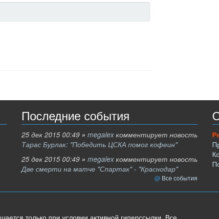
Последние события
С
25 дек 2015 00:49
»
megalex
комментирует новость
Р
Тарас Бурлак: "Победить ЦСКА помог кофеин"
П
К
25 дек 2015 00:49
»
megalex
комментирует новость
П
Две смерти на матче "Спартак" - "Краснодар"
Все события
шается только при условии активной гиперссылки. Все