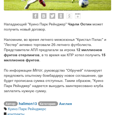
Нападающий "Куинз Парк Рейнджер"
Чарли Остин
может
получить новый договор.
Напомним, во время летнего межсезонья "Кристал Пэлас" и
"Лестер" активно торговали 26-летнего футболиста.
Представители АПЛ предлагали за игрока
12 миллионов
фунтов стерлингов
, в то время как КПР хотел получить
15
миллионов фунтов
.
По информации
Mirror
, руководство "Обручей" планирует
предложить опытному бомбардиру новое соглашение, где
будет прописана сумма отступных. Таким образом, "Куинз
Парк Рейнджер" надеется вынудить заинтересовано клуба
заплатить нужную сумму.
halimon13
Англия
Автор:
Категория:
Куинз Парк Рейнджерс
контракты