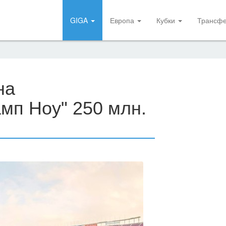
GIGA
Европа
Кубки
Трансф
на
мп Ноу" 250 млн.