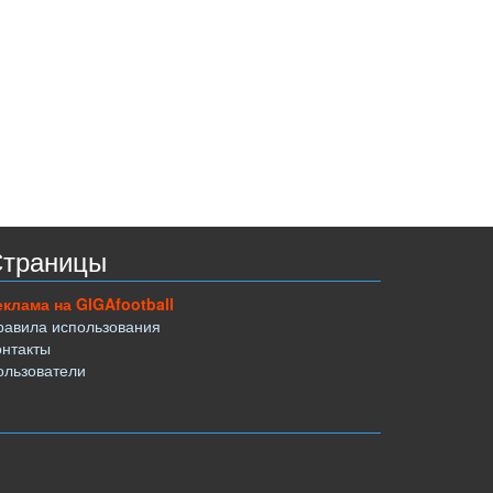
траницы
еклама на GIGAfootball
равила использования
онтакты
ользователи