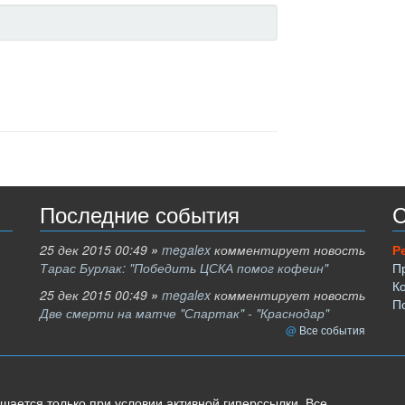
Последние события
С
25 дек 2015 00:49
»
megalex
комментирует новость
Р
Тарас Бурлак: "Победить ЦСКА помог кофеин"
П
К
25 дек 2015 00:49
»
megalex
комментирует новость
П
Две смерти на матче "Спартак" - "Краснодар"
Все события
шается только при условии активной гиперссылки. Все