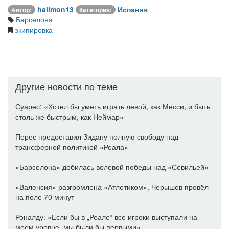
halimon13
Испания
Автор:
Категория:
Барселона
экипировка
Другие новости по теме
Суарес: «Хотел бы уметь играть левой, как Месси, и быть
столь же быстрым, как Неймар»
Перес предоставил Зидану полную свободу над
трансферной политикой «Реала»
«Барселона» добилась волевой победы над «Севильей»
«Валенсия» разгромлена «Атлетиком», Черышев провёл
на поле 70 минут
Роналду: «Если бы в „Реале“ все игроки выступали на
моем уровне, мы были бы первыми»