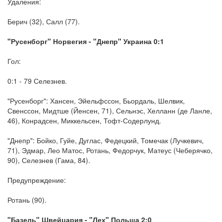
Удаления:
Берич (32), Салл (77).
"Русенборг" Норвегия - "Днепр" Украина 0:1
Гол:
0:1 - 79 Селезнев.
"Русенборг": Хансен, Эйельфссон, Бьордаль, Шелвик,
Свенссон, Мидтше (Йенсен, 71), Сельнэс, Хелланн (де Ланле,
46), Конрадсен, Миккельсен, Тофт-Содерлунд.
"Днепр": Бойко, Гуйе, Дуглас, Федецкий, Томечак (Лучкевич,
71), Эдмар, Лео Матос, Ротань, Федорчук, Матеус (Чеберячко,
90), Селезнев (Гама, 84).
Предупреждение:
Ротань (90).
"Базель" Швейцария - "Лех" Польша 2:0