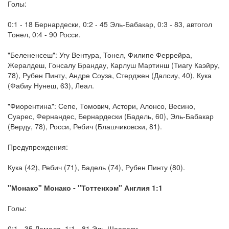
Голы:
0:1 - 18 Бернардески, 0:2 - 45 Эль-Бабакар, 0:3 - 83, автогол
Тонел, 0:4 - 90 Росси.
"Белененсеш": Угу Вентура, Тонел, Филипе Феррейра,
Жералдеш, Гонсалу Брандау, Карлуш Мартинш (Тиагу Каэйру,
78), Рубен Пинту, Андре Соуза, Стерджен (Далсиу, 40), Кука
(Фабиу Нунеш, 63), Леал.
"Фиорентина": Сепе, Томович, Астори, Алонсо, Весино,
Суарес, Фернандес, Бернардески (Бадель, 60), Эль-Бабакар
(Верду, 78), Росси, Ребич (Блашчиковски, 81).
Предупреждения:
Кука (42), Ребич (71), Бадель (74), Рубен Пинту (80).
"Монако" Монако - "Тоттенхэм" Англия 1:1
Голы:
0:1 - 35 Ламела, 1:1 - 81 Эль-Шаарави.