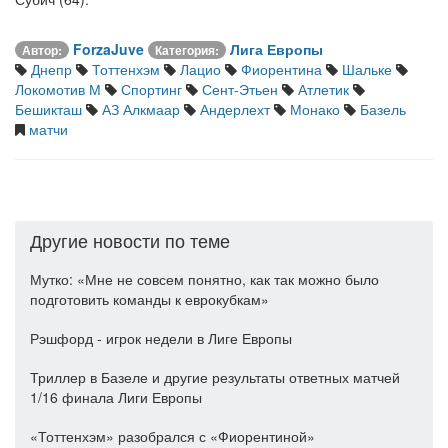
ForzaJuve
Лига Европы
Автор:
Категория:
Днепр
Тоттенхэм
Лацио
Фиорентина
Шальке
Локомотив М
Спортинг
Сент-Этьен
Атлетик
Бешикташ
АЗ Алкмаар
Андерлехт
Монако
Базель
матчи
Другие новости по теме
Мутко: «Мне не совсем понятно, как так можно было
подготовить команды к еврокубкам»
Рэшфорд - игрок недели в Лиге Европы
Триллер в Базеле и другие результаты ответных матчей
1/16 финала Лиги Европы
«Тоттенхэм» разобрался с «Фиорентиной»