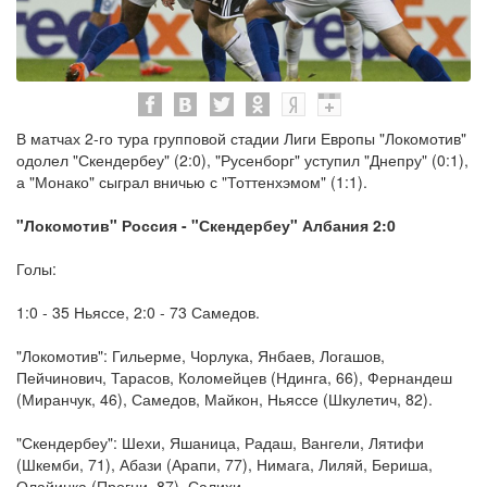
В матчах 2-го тура групповой стадии Лиги Европы "Локомотив"
одолел "Скендербеу" (2:0), "Русенборг" уступил "Днепру" (0:1),
а "Монако" сыграл вничью с "Тоттенхэмом" (1:1).
"Локомотив" Россия - "Скендербеу" Албания 2:0
Голы:
1:0 - 35 Ньяссе, 2:0 - 73 Самедов.
"Локомотив": Гильерме, Чорлука, Янбаев, Логашов,
Пейчинович, Тарасов, Коломейцев (Ндинга, 66), Фернандеш
(Миранчук, 46), Самедов, Майкон, Ньяссе (Шкулетич, 82).
"Скендербеу": Шехи, Яшаница, Радаш, Вангели, Лятифи
(Шкемби, 71), Абази (Арапи, 77), Нимага, Лиляй, Бериша,
Олайинка (Прогни, 87), Салихи.