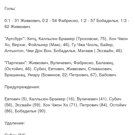
Голы:
0:1 - 31 Живкович, 0:2 - 54 Фабрисио, 1:2 - 57 Бобадилья, 1:3 -
62 Живкович.
"Аугсбург": Хитц, Калльсен-Браккер (Троховски, 75), Хон Чжон
Хо, Верхаг, Фойльнер (Макс, 46), Гу Чжа Чхоль, Байер,
Алтынтоп, Чжи Дон Вон, Бобадилья, Матавж ( Эссвайн, 46).
"Партизан": Живкович, Вуличевич, Фабрисио, Балажиц
(Остойич, 46), Субич, Евтович, Живкович, Стеванович,
Брашанац, Умару (Божинов, 22; Петрович, 67), Бабович.
Предупреждения:
Евтович (5), Калльсен-Браккер (16), Вуличевич (41), Субич
(56), Эссвайн (59), Хон Чжон Хо (71), Петрович (84), Остойич
(86), Бобадилья (90).
Удаление:
Субич (64).