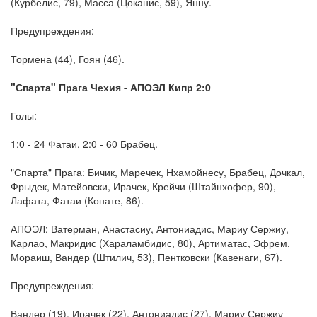
(Курбелис, 79), Масса (Цоканис, 59), Янну.
Предупреждения:
Тормена (44), Гоян (46).
"Спарта" Прага Чехия - АПОЭЛ Кипр 2:0
Голы:
1:0 - 24 Фатаи, 2:0 - 60 Брабец.
"Спарта" Прага: Бичик, Маречек, Нхамойнесу, Брабец, Дочкал,
Фрыдек, Матейовски, Ирачек, Крейчи (Штайнхофер, 90),
Лафата, Фатаи (Конате, 86).
АПОЭЛ: Ватерман, Анастасиу, Антониадис, Мариу Сержиу,
Карлао, Макридис (Хараламбидис, 80), Артиматас, Эфрем,
Мораиш, Вандер (Штилич, 53), Пентковски (Кавенаги, 67).
Предупреждения:
Вандер (19), Ирачек (22), Антониадис (27), Мариу Сержиу