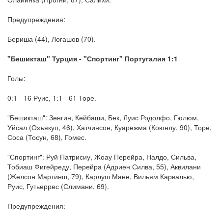
Предупреждения:
Бериша (44), Логашов (70).
"Бешикташ" Турция - "Спортинг" Португалия 1:1
Голы:
0:1 - 16 Руис, 1:1 - 61 Торе.
"Бешикташ": Зенгин, Кейбаши, Бек, Луис Родолфо, Гюлюм,
Уйсал (Озъякуп, 46), Хатчинсон, Куарежма (Коюнлу, 90), Торе,
Соса (Тосун, 68), Гомес.
"Спортинг": Руй Патрисиу, Жоау Перейра, Налдо, Сильва,
Тобиаш Фигейреду, Перейра (Адриен Силва, 55), Аквилани
(Желсон Мартинш, 79), Карлуш Мане, Вильям Карвалью,
Руис, Гутьеррес (Слимани, 69).
Предупреждения: