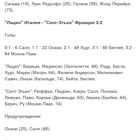
Сильва (19), Луис Родолфо (25), Гюлюм (58), Жоау Перейра
(73).
"Лацио" Италия - "Сент-Этьен" Франция 3:2
Голы:
0:1 - 6 Салл, 1:1 - 22 Онази, 2:1 - 48 Худт, 3:1 - 80 Биглия, 3:2 -
84 Монне-Паке.
"Лацио": Бериша, Маурисио (Хентилетти, 46), Раду, Баста,
Худт, Маури (Матри, 64), Фелипе Андерсон, Милинкович-
Савич, Онази (Катальди, 74), Кейта, Биглия.
"Сент-Этьен": Рюффье, Перрен, Клерк, Салл, Полома,
Лемуан, Пажо, Корнье (Диоманде, 63), Амума (Баэбек, 64),
Берич, Ру (Монне-Паке, 74).
Предупреждения:
Онази (25), Салл (48).