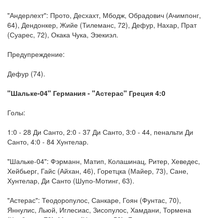
"Андерлехт": Прото, Десхахт, Мбодж, Обрадович (Ачимпонг,
64), Дендонкер, Жийе (Тилеманс, 72), Дефур, Нахар, Прат
(Суарес, 72), Окака Чука, Эзекиэл.
Предупреждение:
Дефур (74).
"Шальке-04" Германия - "Астерас" Греция 4:0
Голы:
1:0 - 28 Ди Санто, 2:0 - 37 Ди Санто, 3:0 - 44, пенальти Ди
Санто, 4:0 - 84 Хунтелар.
"Шальке-04": Фэрманн, Матип, Колашинац, Ритер, Хеведес,
Хейбьерг, Гайс (Айхан, 46), Горетцка (Майер, 73), Сане,
Хунтелар, Ди Санто (Шупо-Мотинг, 63).
"Астерас": Теодоропулос, Санкаре, Гоян (Фунтас, 70),
Яннулис, Льюй, Иглесиас, Зисопулос, Хамдани, Тормена