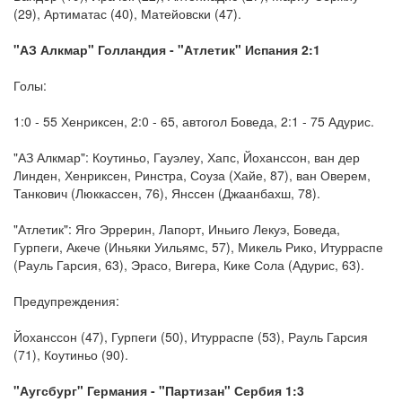
(29), Артиматас (40), Матейовски (47).
"АЗ Алкмар" Голландия - "Атлетик" Испания 2:1
Голы:
1:0 - 55 Хенриксен, 2:0 - 65, автогол Боведа, 2:1 - 75 Адурис.
"АЗ Алкмар": Коутиньо, Гауэлеу, Хапс, Йоханссон, ван дер
Линден, Хенриксен, Ринстра, Соуза (Хайе, 87), ван Оверем,
Танкович (Люккассен, 76), Янссен (Джаанбахш, 78).
"Атлетик": Яго Эррерин, Лапорт, Иньиго Лекуэ, Боведа,
Гурпеги, Акече (Иньяки Уильямс, 57), Микель Рико, Итурраспе
(Рауль Гарсия, 63), Эрасо, Вигера, Кике Сола (Адурис, 63).
Предупреждения:
Йоханссон (47), Гурпеги (50), Итурраспе (53), Рауль Гарсия
(71), Коутиньо (90).
"Аугсбург" Германия - "Партизан" Сербия 1:3