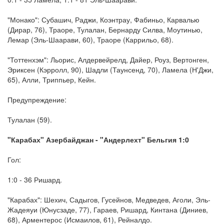
"Монако": Субашич, Раджи, Коэнтрау, Фабиньо, Карвалью
(Дирар, 76), Траоре, Тулалан, Бернарду Силва, Моутинью,
Лемар (Эль-Шаарави, 60), Траоре (Каррильо, 68).
"Тоттенхэм": Льорис, Алдервейрелд, Дайер, Роуз, Вертонген,
Эриксен (Кэрролл, 90), Шадли (Таунсенд, 70), Ламела (Н'Джи,
65), Алли, Триппьер, Кейн.
Предупреждение:
Тулалан (59).
"Карабах" Азербайджан - "Андерлехт" Бельгия 1:0
Гол:
1:0 - 36 Ришард.
"Карабах": Шехич, Садыгов, Гусейнов, Медведев, Аголи, Эль-
Жадеяуи (Юнусзаде, 77), Гараев, Ришард, Кинтана (Диниев,
68), Арментерос (Исмаилов, 61), Рейналдо.