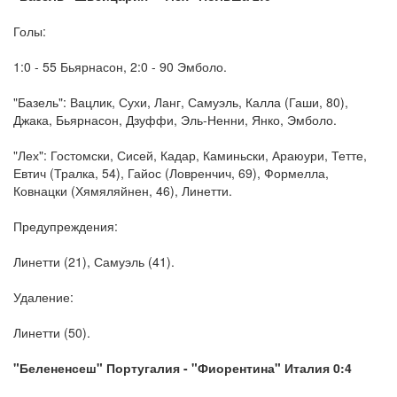
Голы:
1:0 - 55 Бьярнасон, 2:0 - 90 Эмболо.
"Базель": Вацлик, Сухи, Ланг, Самуэль, Калла (Гаши, 80),
Джака, Бьярнасон, Дзуффи, Эль-Ненни, Янко, Эмболо.
"Лех": Гостомски, Сисей, Кадар, Каминьски, Араюури, Тетте,
Евтич (Тралка, 54), Гайос (Ловренчич, 69), Формелла,
Ковнацки (Хямяляйнен, 46), Линетти.
Предупреждения:
Линетти (21), Самуэль (41).
Удаление:
Линетти (50).
"Белененсеш" Португалия - "Фиорентина" Италия 0:4