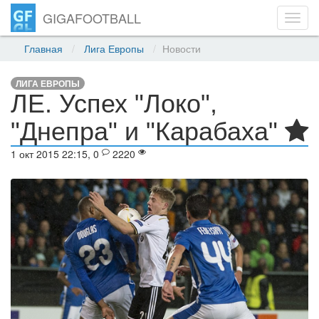
GIGAFOOTBALL
Toggl
navig
Главная
Лига Европы
Новости
ЛИГА ЕВРОПЫ
ЛЕ. Успех "Локо",
"Днепра" и "Карабаха"
1 окт 2015 22:15, 0
2220