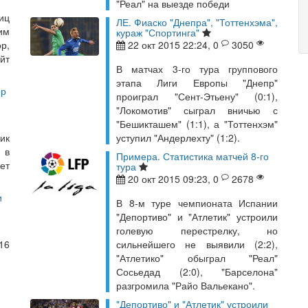
"Реал" на выезде победи
иц
ЛЕ. Фиаско "Днепра", "Тоттенхэма",
им
кураж "Спортинга"
р,
22 окт 2015 22:24, 0
3050
йт
В матчах 3-го тура группового
этапа Лиги Европы "Днепр"
ер
проиграл "Сент-Этьену" (0:1),
"Локомотив" сыграл вничью с
"Бешикташем" (1:1), а "Тоттенхэм"
ик
уступил "Андерлехту" (1:2).
 в
Примера. Статистика матчей 8-го
ет
тура
20 окт 2015 09:23, 0
2678
и
В 8-м туре чемпионата Испании
"Депортиво" и "Атлетик" устроили
голевую перестрелку, но
16
сильнейшего не выявили (2:2),
"Атлетико" обыграл "Реал"
Сосьедад (2:0), "Барселона"
разгромила "Райо Вальекано".
"Депортиво" и "Атлетик" устроили