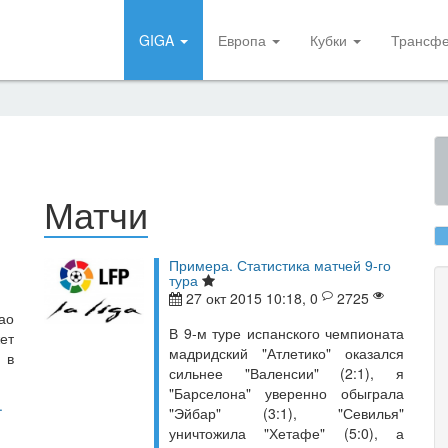
GIGA
Европа
Кубки
Трансф
Матчи
Примера. Статистика матчей 9-го
тура
27 окт 2015 10:18, 0
2725
ао
В 9-м туре испанского чемпионата
ет
мадридский "Атлетико" оказался
 в
сильнее "Валенсии" (2:1), я
"Барселона" уверенно обыграла
.
"Эйбар" (3:1), "Севилья"
уничтожила "Хетафе" (5:0), а