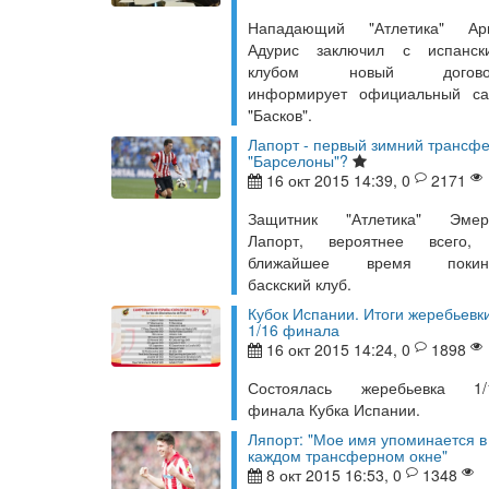
Нападающий "Атлетика" Ар
Адурис заключил с испанск
клубом новый догово
информирует официальный са
"Басков".
Лапорт - первый зимний трансф
"Барселоны"?
16 окт 2015 14:39, 0
2171
Защитник "Атлетика" Эмер
Лапорт, вероятнее всего,
ближайшее время покин
баскский клуб.
Кубок Испании. Итоги жеребьевк
1/16 финала
16 окт 2015 14:24, 0
1898
Состоялась жеребьевка 1/
финала Кубка Испании.
Ляпорт: "Мое имя упоминается в
каждом трансферном окне"
8 окт 2015 16:53, 0
1348