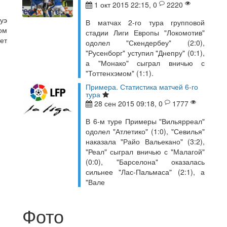
1 окт 2015 22:15, 0
2220
уэ
В матчах 2-го тура групповой
ом
стадии Лиги Европы "Локомотив"
ет
одолел "Скендербеу" (2:0),
"Русенборг" уступил "Днепру" (0:1),
а "Монако" сыграл вничью с
"Тоттенхэмом" (1:1).
Примера. Статистика матчей 6-го
тура
28 сен 2015 09:18, 0
1777
В 6-м туре Примеры "Вильярреал"
одолел "Атлетико" (1:0), "Севилья"
наказала "Райо Вальекано" (3:2),
"Реал" сыграл вничью с "Малагой"
(0:0), "Барселона" оказалась
сильнее "Лас-Пальмаса" (2:1), а
"Вале
Фото