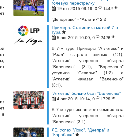
голевую перестрелку
ик
19 окт 2015 09:19, 0
1442
ет
"Депортиво" - "Атлетик" 2:2
Примера. Статистика матчей 7-го
тура
5 окт 2015 10:00, 0
2426
ой
В 7-м туре Примеры "Атлетико" и
ет
"Реал" сыграли вничью (1:1),
ы,
"Атлетик" уверенно обыграл
ет
"Валенсию" (3:1), "Барселона"
уступила "Севилье" (1:2). а
"Атлетик" наказал "Валенсию"
(3:1).
"Атлетик" больно бьет "Валенсию"
4 окт 2015 19:14, 0
1729
из
ет
В 7-м туре испанского чемпионата
 в
"Атлетик" уверенно обыграл
"Валенсию" (3:1).
ЛЕ. Успех "Локо", "Днепра" и
"Карабаха"