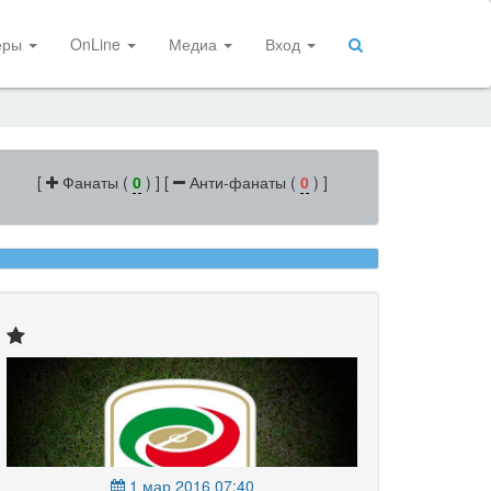
еры
OnLine
Медиа
Вход
[
Фанаты (
0
) ] [
Анти-фанаты (
0
) ]
1 мар 2016 07:40