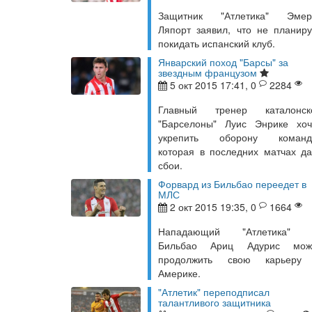
Защитник "Атлетика" Эмер
Ляпорт заявил, что не планиру
покидать испанский клуб.
Январский поход "Барсы" за
звездным французом
5 окт 2015 17:41, 0
2284
Главный тренер каталонск
"Барселоны" Луис Энрике хоч
укрепить оборону команд
которая в последних матчах да
сбои.
Форвард из Бильбао переедет в
МЛС
2 окт 2015 19:35, 0
1664
Нападающий "Атлетика" 
Бильбао Ариц Адурис мож
продолжить свою карьеру
Америке.
"Атлетик" переподписал
талантливого защитника