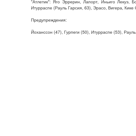
"Атлетик": Яго Эррерин, Лапорт, Иньиго Лекуэ, Б
Итурраспе (Рауль Гарсия, 63), Эрасо, Вигера, Кике 
Предупреждения:
Йоханссон (47), Гурпеги (50), Итурраспе (53), Рауль