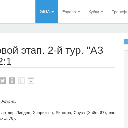
GIGA
Европа
Кубки
Трансф
ой этап. 2-й тур. "АЗ
2:1
5 Адурис.
 ван дер Линден, Хенриксен, Ринстра, Соуза (Хайе, 87), ван
хш, 78).