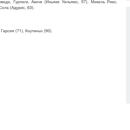
оведа, Гурпеги, Акече (Иньяки Уильямс, 57), Микель Рико,
Сола (Адурис, 63).
 Гарсия (71), Коутиньо (90).