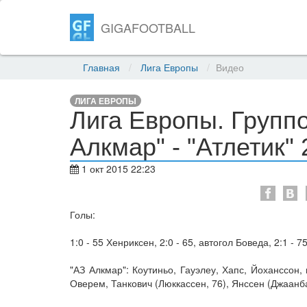
GIGAFOOTBALL
Главная
Лига Европы
Видео
ЛИГА ЕВРОПЫ
Лига Европы. Группов
Алкмар" - "Атлетик" 
1 окт 2015 22:23
Голы:
1:0 - 55 Хенриксен, 2:0 - 65, автогол Боведа, 2:1 - 7
"АЗ Алкмар": Коутиньо, Гауэлеу, Хапс, Йоханссон,
Оверем, Танкович (Люккассен, 76), Янссен (Джаанба