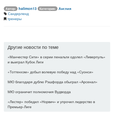
halimon13
Англия
Автор:
Категория:
Сандерленд
тренеры
Другие новости по теме
«Манчестер Сити» в серии пенальти одолел «Ливерпуль»
и выиграл Кубок Лиги
«Тоттенхэм» добыл волевую победу над «Суонси»
МЮ благодаря дублю Рэшфорда обыграл «Арсенал»
МЮ ограничит полномочия Вудворда
«Лестер» победил «Норвич» и упрочил лидерство в
Премьер-Лиге