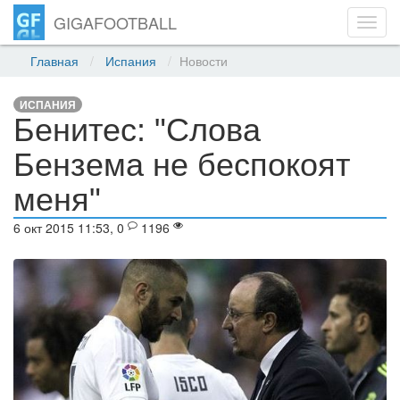
GIGAFOOTBALL
Toggl
navig
Главная
Испания
Новости
ИСПАНИЯ
Бенитес: "Слова
Бензема не беспокоят
меня"
6 окт 2015 11:53, 0
1196