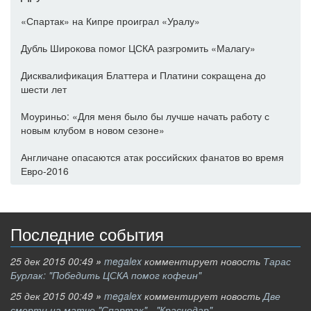
«Спартак» на Кипре проиграл «Уралу»
Дубль Широкова помог ЦСКА разгромить «Малагу»
Дисквалификация Блаттера и Платини сокращена до
шести лет
Моуриньо: «Для меня было бы лучше начать работу с
новым клубом в новом сезоне»
Англичане опасаются атак российских фанатов во время
Евро-2016
Последние события
25 дек 2015 00:49
»
megalex
комментирует новость
Тарас
Бурлак: "Победить ЦСКА помог кофеин"
25 дек 2015 00:49
»
megalex
комментирует новость
Две
смерти на матче "Спартак" - "Краснодар"