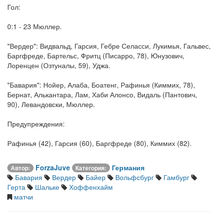
Гол:
0:1 - 23 Мюллер.
"Вердер": Видвальд, Гарсия, Гебре Селасси, Лукимья, Гальвес,
Баргфреде, Бартельс, Фритц (Писарро, 78), Юнузович,
Лоренцен (Озтуналы, 59), Уджа.
"Бавария": Нойер, Алаба, Боатенг, Рафинья (Киммих, 78),
Бернат, Алькантара, Лам, Хаби Алонсо, Видаль (Пантович,
90), Левандовски, Мюллер.
Предупреждения:
Рафинья (42), Гарсия (60), Баргфреде (80), Киммих (82).
ForzaJuve
Германия
Автор:
Категория:
Бавария
Вердер
Байер
Вольфсбург
Гамбург
Герта
Шальке
Хоффенхайм
матчи