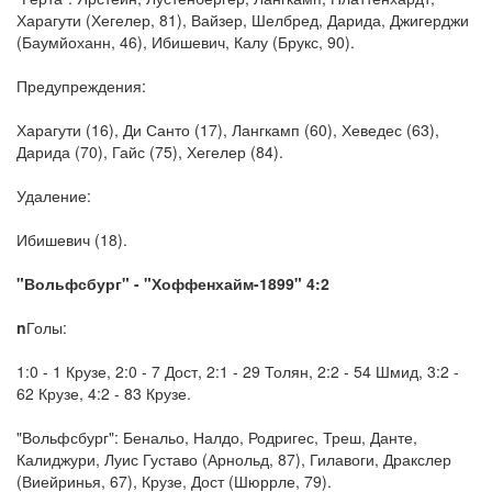
Харагути (Хегелер, 81), Вайзер, Шелбред, Дарида, Джигерджи
(Баумйоханн, 46), Ибишевич, Калу (Брукс, 90).
Предупреждения:
Харагути (16), Ди Санто (17), Лангкамп (60), Хеведес (63),
Дарида (70), Гайс (75), Хегелер (84).
Удаление:
Ибишевич (18).
"Вольфсбург" - "Хоффенхайм-1899" 4:2
n
Голы:
1:0 - 1 Крузе, 2:0 - 7 Дост, 2:1 - 29 Толян, 2:2 - 54 Шмид, 3:2 -
62 Крузе, 4:2 - 83 Крузе.
"Вольфсбург": Бенальо, Налдо, Родригес, Треш, Данте,
Калиджури, Луис Густаво (Арнольд, 87), Гилавоги, Дракслер
(Виейринья, 67), Крузе, Дост (Шюррле, 79).