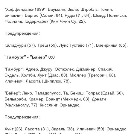
"Хоффенхайм-1899": Бауманн, Зюле, Штробль, Толян,
Бичакчич, Варгас (Салаи, 84), Руды (Ут, 84), Шмид, Полянски,
Фолланд, Кадержабек (Ким Чжин Су, 22).
Предупреждения:
Калиджури (57), Треш (59), Луис Густаво (71), Виейринья (85).
"Гамбург" - "Байер" 0:0
"Гамбург": Адлер, Джуру, Остжолек, Дикмайер, Спахич,
Экдаль, Холтби, Хунт (Диас, 83), Мюллер (Грегорич, 66),
Иличевич, Ласогга (Шипплок, 78).
"Байер": Лено, Пападопулос, Та, Бениш, Топрак (Едвай, 60),
Бельараби, Крамер, Брандт (Мехмеди, 63), Донати
(Чалханоглу, 77), Кисслинг, Эрнандес.
Предупреждения:
Хунт (26), Ласогга (31), Экдаль (38), Иличевич (59), Эрнандес