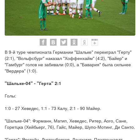
В 9-й туре чемпионата Германии "Шальке" переиграл "Герту"
(2:1), "Вольфсбург" наказал "Хоффенхайм" (4:2), "Байер" и
"Гамбург" голов не забивали (0:0), а "Бавария" была сильнее
"Вердера" (1:0).
"Шальке-04" - "Герта" 2:1
Голы:
1:0 - 27 Хеведес, 1:1 - 73 Калу, 2:1 - 90 Майер.
"Шальке-04": Фэрманн, Матип, Хеведес, Ритер, Аого, Сане,
Горетцка (Хейбьерг, 76), Гайс, Майер, Шупо-Мотинг, Ди Санто.
"Герта": Ярстейн, Лустенбергер, Лангкамп, Платтенхардт,