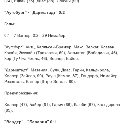
(74), Едвай (75), Диас (88), Спахич (90).
"Аугсбург" - "Дармштадт" 0:2
Голы:
0:1 - 7 Вагнер, 0:2 - 29 Нимайер.
"Аугсбург": Хитц, Калльсен-Браккер, Макс, Верхаг, Клаван,
Каюби, Эссвайн (Троховски, 60), Алтынтоп (Бобадилья, 46),
Кор (Гу Чжа Чхоль, 46), Вернер, Байер.
"Дармштадт": Матения, Сулу, Диас, Гарич, Кальдирола,
Хеллер (Зайлер, 90), Рауш (Кемпе, 87), Гондорф, Нимайер,
Розенталь, Вагнер (Штро-Энгель, 80).
Предупреждения:
Хеллер (47), Байер (61), Гарич (66), Каюби (67), Кальдирола
(85).
"Вердер" - "Бавария" 0:1